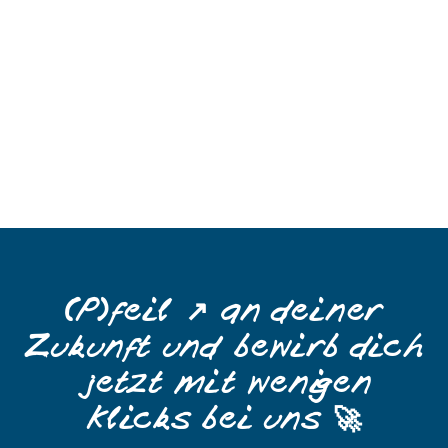
(P)feil ↗️ an deiner
Zukunft und bewirb ​dich
jetzt mit wenigen
Klicks bei uns 🚀