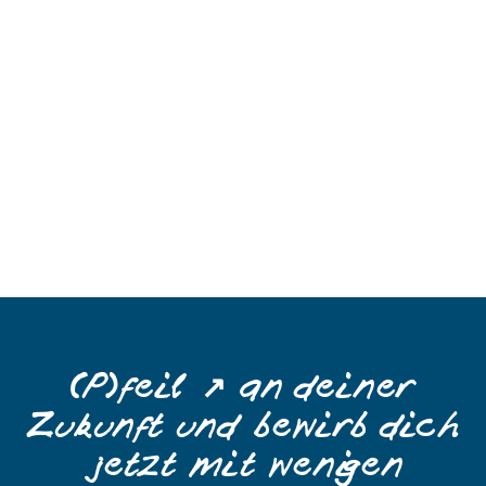
(P)feil ↗️ an deiner
Zukunft und bewirb ​dich
jetzt mit wenigen